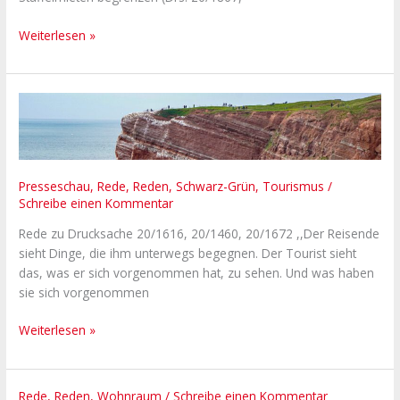
sozialen
Wohnungsbaus
Weiterlesen »
nie
gegeben
Erfolg
ist
kein
Automatismus!
Presseschau
,
Rede
,
Reden
,
Schwarz-Grün
,
Tourismus
/
Schreibe einen Kommentar
Rede zu Drucksache 20/1616, 20/1460, 20/1672 ,,Der Reisende
sieht Dinge, die ihm unterwegs begegnen. Der Tourist sieht
das, was er sich vorgenommen hat, zu sehen. Und was haben
sie sich vorgenommen
Weiterlesen »
Beim
Rede
,
Reden
,
Wohnraum
/
Schreibe einen Kommentar