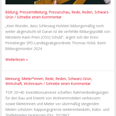
Bildung
,
Pressemitteilung
,
Presseschau
,
Rede
,
Reden
,
Schwarz-
Grün
/
Schreibe einen Kommentar
„Kein Wunder, dass Schleswig-Holstein bildungsmäßig noch
weiter abgerutscht ist! Daran ist die verfehlte Bildungspolitik von
Ministerin Karin Prien (CDU) Schuld“, ärgert sich der Kreis-
Pinneberger SPD-Landtagsabgeordnete Thomas Hölck. Beim
Bildungsmonitor 2024
Weiterlesen »
Ohne
Meinung
,
Mieter*innen
,
Rede
,
Reden
,
Schwarz-Grün
,
Wirtschaft
,
Wohnraum
/
Schreibe einen Kommentar
Markteingriffe
hätte
TOP 20+40: Investitionsanreize schaffen: Rahmenbedingungen
es
für den Bau und Erwerb von Wohnimmobilien verbessern
die
sowie Mieterinnen und Mieter vor übermäßig steigenden
Erfolgsgeschichte
Mieten schützen: Kappungsgrenze weiterentwickeln, Index- und
des
Staffelmieten begrenzen (Drs. 20/1867,