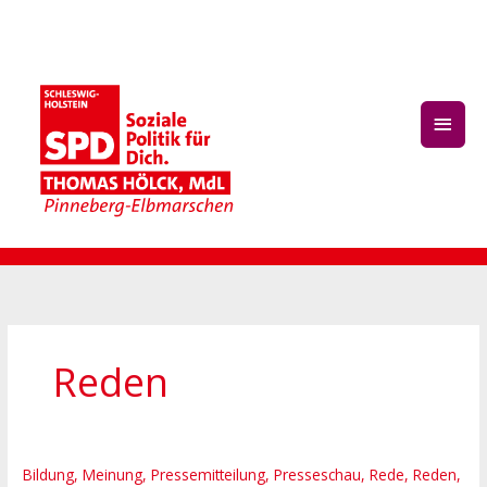
Zum
Haup
Inhalt
springen
Reden
Kündigung
Bildung
,
Meinung
,
Pressemitteilung
,
Presseschau
,
Rede
,
Reden
,