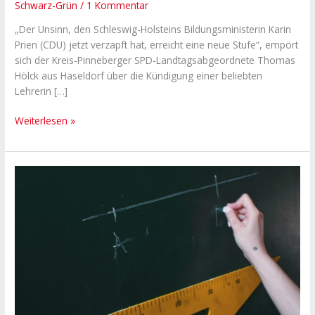
Schwarz-Grün
/
1 Kommentar
einer
Quereinsteigerin
„Der Unsinn, den Schleswig-Holsteins Bildungsministerin Karin
an
Prien (CDU) jetzt verzapft hat, erreicht eine neue Stufe“, empört
Pinneberger
sich der Kreis-Pinneberger SPD-Landtagsabgeordnete Thomas
Grundschule:
Hölck aus Haseldorf über die Kündigung einer beliebten
Karin
Lehrerin […]
Priens
Unsinn
Weiterlesen »
erreicht
eine
neue
Schleswig-
Stufe!
Holstein
rutscht
weiter
ab