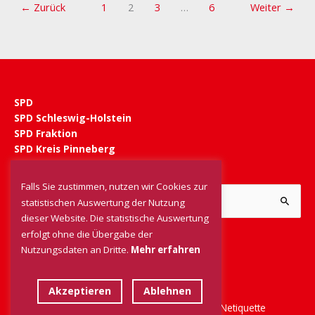
←
Zurück
1
2
3
…
6
Weiter
→
SPD
SPD Schleswig-Holstein
SPD Fraktion
SPD Kreis Pinneberg
Falls Sie zustimmen, nutzen wir Cookies zur
Suchen
statistischen Auswertung der Nutzung
nach:
dieser Website. Die statistische Auswertung
erfolgt ohne die Übergabe der
Nutzungsdaten an Dritte.
Mehr erfahren
Akzeptieren
Ablehnen
Impressum
|
Datenschutz
|
Kontakt
|
Netiquette