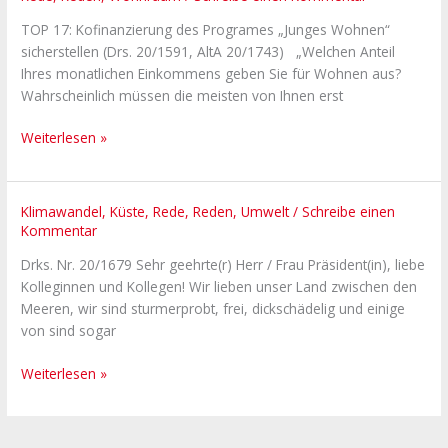
Wohnraum
TOP 17: Kofinanzierung des Programes „Junges Wohnen“
für
sicherstellen (Drs. 20/1591, AltA 20/1743) „Welchen Anteil
junge
Ihres monatlichen Einkommens geben Sie für Wohnen aus?
Menschen
Wahrscheinlich müssen die meisten von Ihnen erst
hat
diese
Weiterlesen »
Landesregierung
die
rote
Konsequenzen
Klimawandel
,
Küste
,
Rede
,
Reden
,
Umwelt
/
Schreibe einen
Laterne
Kommentar
aus
der
Drks. Nr. 20/1679 Sehr geehrte(r) Herr / Frau Präsident(in), liebe
Sturmflut
Kolleginnen und Kollegen! Wir lieben unser Land zwischen den
an
Meeren, wir sind sturmerprobt, frei, dickschädelig und einige
der
von sind sogar
Ostsee
ziehen!
Weiterlesen »