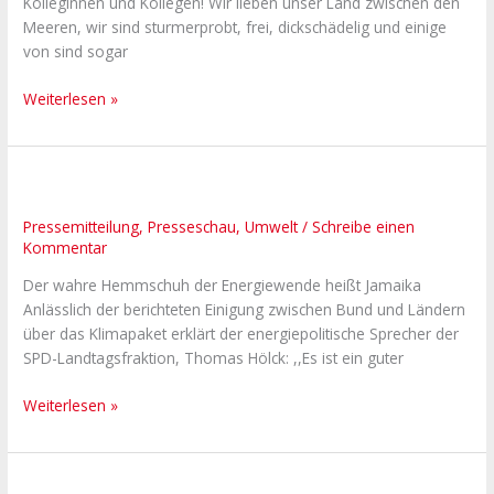
Kolleginnen und Kollegen! Wir lieben unser Land zwischen den
an
Meeren, wir sind sturmerprobt, frei, dickschädelig und einige
der
von sind sogar
Ostsee
ziehen!
Weiterlesen »
Der
wahre
Pressemitteilung
,
Presseschau
,
Umwelt
/
Schreibe einen
Hemmschuh
Kommentar
der
Energiewende
Der wahre Hemmschuh der Energiewende heißt Jamaika
heißt
Anlässlich der berichteten Einigung zwischen Bund und Ländern
Jamaika
über das Klimapaket erklärt der energiepolitische Sprecher der
SPD-Landtagsfraktion, Thomas Hölck: ,,Es ist ein guter
Weiterlesen »
Die