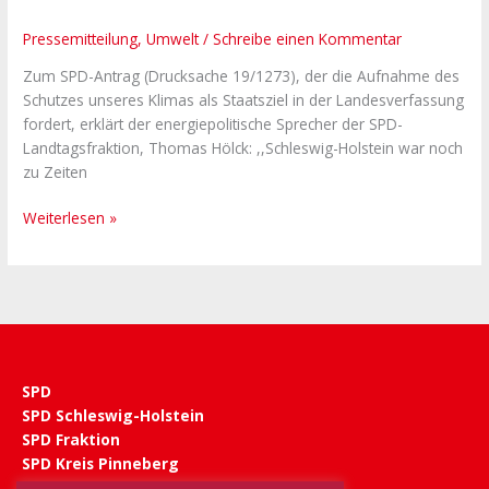
SPD
Pressemitteilung
,
Umwelt
/
Schreibe einen Kommentar
fordert
ein
Zum SPD-Antrag (Drucksache 19/1273), der die Aufnahme des
klares
Schutzes unseres Klimas als Staatsziel in der Landesverfassung
Bekenntnis
fordert, erklärt der energiepolitische Sprecher der SPD-
zum
Landtagsfraktion, Thomas Hölck: ,,Schleswig-Holstein war noch
Klimaschutz
zu Zeiten
–
es
Weiterlesen »
gibt
keinen
Planeten
B!
SPD
SPD Schleswig-Holstein
SPD Fraktion
SPD Kreis Pinneberg