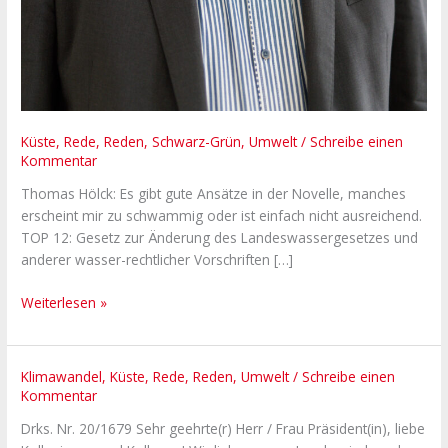
Küste
,
Rede
,
Reden
,
Schwarz-Grün
,
Umwelt
/
Schreibe einen
Kommentar
Thomas Hölck: Es gibt gute Ansätze in der Novelle, manches
erscheint mir zu schwammig oder ist einfach nicht ausreichend.
TOP 12: Gesetz zur Änderung des Landeswassergesetzes und
anderer wasser-rechtlicher Vorschriften […]
Weiterlesen »
Konsequenzen
Klimawandel
,
Küste
,
Rede
,
Reden
,
Umwelt
/
Schreibe einen
Kommentar
aus
der
Drks. Nr. 20/1679 Sehr geehrte(r) Herr / Frau Präsident(in), liebe
Sturmflut